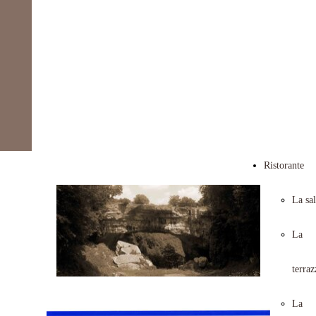
Trattoria
Ponte di
Veja
Ristorante
La sa
La
terraz
La